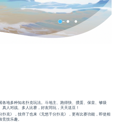
国各地多种知名扑克玩法。斗地主、跑得快、掼蛋、保皇、够级
。真人对战、多人比赛，好友同玩，天天送豆！
分扑克》，技痒了也来《无悠千分扑克》，更有比赛功能，即使相
验竞技乐趣。