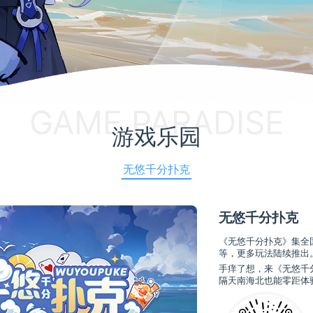
GAME PARADISE
游戏乐园
无悠千分扑克
无悠千分扑克
《无悠千分扑克》集全
等，更多玩法陆续推出
手痒了想，来《无悠千
隔天南海北也能零距体